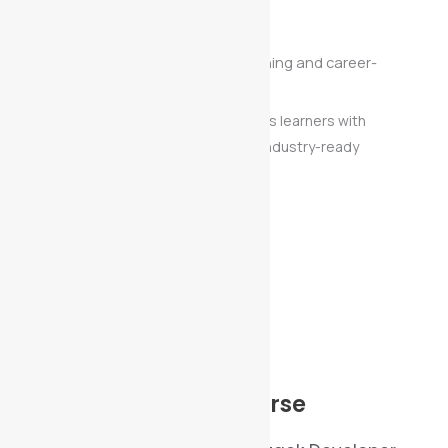
Committed to delivering quality training and career-
focused excellence.”
VeloxiVision Private Limited empowers learners with
practical skills, expert support, and industry-ready
training for a successful IT career.
I
T
L
F
n
w
i
a
s
i
n
c
t
t
k
e
a
t
e
b
g
e
d
o
r
r
i
o
a
n
k
m
-
-
Quick Link
Course
i
f
n