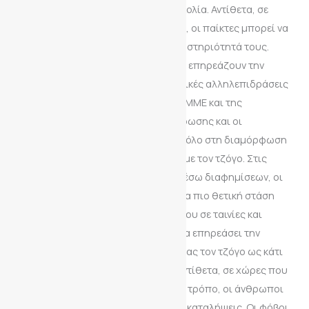
τυχερά παιχνίδια με μεγαλύτερη ευκολία. Αντίθετα, σε
χώρες με πιο συντηρητικές απόψεις, οι παίκτες μπορεί να
νιώθουν ενοχές ή να κρύβουν τη δραστηριότητά τους.
Αυτές οι διαφορετικές προσεγγίσεις επηρεάζουν την
εμπειρία των παικτών και τις κοινωνικές αλληλεπιδράσεις
γύρω από τον τζόγο. Η επιρροή των ΜΜΕ και της
διαφήμισης Τα μέσα μαζικής ενημέρωσης και οι
διαφημίσεις παίζουν καθοριστικό ρόλο στη διαμόρφωση
των αντιλήψεων του κοινού σχετικά με τον τζόγο. Στις
χώρες όπου ο τζόγος προωθείται μέσω διαφημίσεων, οι
άνθρωποι μπορεί να αναπτύξουν μια πιο θετική στάση
απέναντί του. Η απεικόνιση του τζόγου σε ταινίες και
τηλεοπτικές σειρές μπορεί επίσης να επηρεάσει την
αντίληψη του κοινού, παρουσιάζοντας τον τζόγο ως κάτι
συναρπαστικό και προσοδοφόρο. Αντίθετα, σε χώρες που
οι τζόγοι προβάλλονται με αρνητικό τρόπο, οι άνθρωποι
μπορεί να αναπτύξουν φοβίες ή προκαταλήψεις. Οι φόβοι