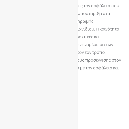
νομοθεσία, παρέχοντας στους παίκτες την ασφάλεια που
χρειάζονται. Η πλατφόρμα διαθέτει υποστήριξη στα
ελληνικά και γρήγορους τρόπους πληρωμής,
επιτρέποντας μια άνετη εμπειρία παιχνιδιού. Η κοινότητα
του N1 Καζίνο προάγει υπεύθυνες πρακτικές και
προσφέρει εκπαιδευτικό υλικό για την ενημέρωση των
παικτών σχετικά με τον τζόγο. Με αυτόν τον τρόπο,
συμβάλλει στην προώθηση μιας υγιούς προσέγγισης στον
τζόγο, συνδυάζοντας την ψυχαγωγία με την ασφάλεια και
την ενημέρωση.
Read More »